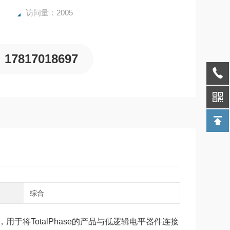
访问量：2005
17817018697
域
综合
于将TotalPhase的产品与低逻辑电平器件连接