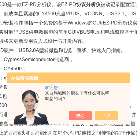
500是一款EZ-PD分析仪。该EZ-PD
协议分析仪
被动记录配置通道
。低成本且紧凑的CY4500充当VBUS、VCONN、USB3.1、US
-PD安装程序包括一个免费的基于Windows的GUI(EZ-PD分析
实时解码USB供电数据包的简单GUIVBUS电压和电流监控基于消
供将来更新应用嵌入式设计与开发内容。
-PD硬件、USB2.0A型转微型B电缆、跳线、快速入门指南。
CypressSemiconductor制造商；
：CY4500；
：x
协议分析仪
；
周期：1--5个工作日。
欢迎您！
来自局域网的朋友！有什么可以帮
1包装Bulk产品描述EZ-PDPROTOCOLANALYZERKIT。
助您的吗？
500EZ-PD分析仪支持USB-pd和USBType-C规格的协议分析。
行非侵入性探测和记录准确的协议消息上的配置通道(CC)线，
赛普瑞斯的可编程MCU(PSoC5LP)组成，它监控CC线上的
上的c型插头和c型插座为在每个c型PD连接之间传输的功率传输(