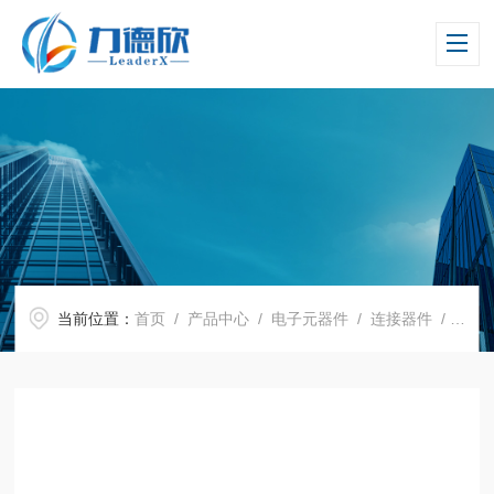
当前位置：
首页
/
产品中心
/
电子元器件
/
连接器件
/ JS110 Joulescope 高精度直流功率分析仪 原装现货