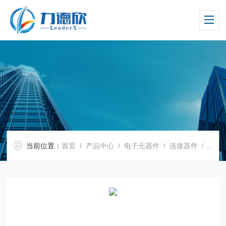
当前位置：
首页
/
产品中心
/
电子元器件
/
连接器件
/ T4P-L214-ST-HT T4P-L214-ST-HT-P功率晶体管测试插座JC CHERRY INC.