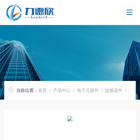
当前位置：
首页
/
产品中心
/
电子元器件
/
连接器件
/ 测试插座6155T Azimuth