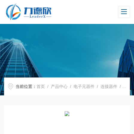
当前位置：
首页
/
产品中心
/
电子元器件
/
连接器件
/ GU41-08B280-T120 GU41-08B363-T155 IC器件测试插座 JC