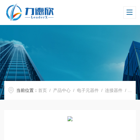
当前位置：
首页
/
产品中心
/
电子元器件
/
连接器件
/ BPC532-0830-26AA95+L BPF560-1230-33AB95+L 高频测试插座 E-TEC