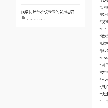
*比格
*1 
浅谈协议分析仪未来的发展思路
*软
2025-06-20
*视窗
*Li
*数
*比格
*比
*Ros
*例
*数
*文
*用
*快
*一