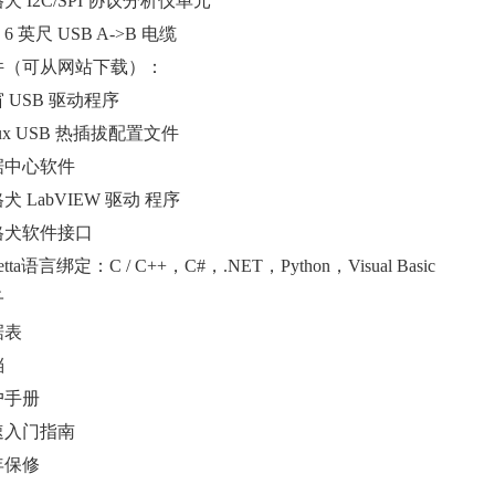
犬 I2C/SPI 协议分析仪单元
根 6 英尺 USB A->B 电缆
件（可从网站下载）：
 USB 驱动程序
nux USB 热插拔配置文件
据中心软件
犬 LabVIEW 驱动 程序
格犬软件接口
etta语言绑定：C / C++，C#，.NET，Python，Visual Basic
子
据表
档
户手册
速入门指南
年保修