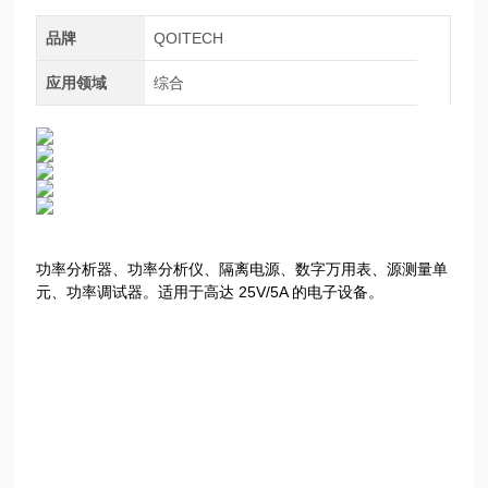
品牌
QOITECH
应用领域
综合
功率分析器、功率分析仪、隔离电源、数字万用表、源测量单
元、功率调试器。适用于高达 25V/5A 的电子设备。
Otii Ace Pro 是一款可以精确提供电压和电流的仪器，并
以高采样率（高达 50ksps）和低步长同时测量电压和/或
电流。它计算功率和能量，使开发人员能够轻松查看和优
化
被测设备的能耗和电池寿命。
隔离电源：0V – 25V