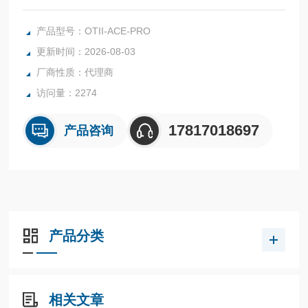
Otii Ace Pro 是一款可以精确提供电压和电流的仪器，并以高
采样率（高达 50ksps）和低步长同时测量电压和/或电流。它
产品型号：OTII-ACE-PRO
计算功率和能量，使开发人员能够轻松查看和优化被测设备的
更新时间：2026-08-03
能耗和电池寿命。
厂商性质：代理商
访问量：2274
17817018697
产品咨询
产品分类
相关文章