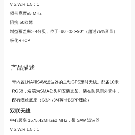
V.S.W.R 1.5：1
频带宽度±5 MHz
阻抗 50欧姆
增益覆盖率>-4分贝，位于–90°<0<+90°（超过75%音量）
极化RHCP
产品描述
带内置LNA和SAW滤波器的主动GPS定时天线。配备10米
RG58，端端为SMA公头和安装支架。装在防风雨外壳中，
配有螺丝底座（G3/4 /3/4英寸BSPP螺纹）
双联天线
中心频率 1575.42MHz±2 MHz，带 SAW 滤波器
V.S.W.R 1.5：1