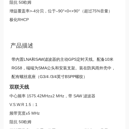
阻抗 50欧姆
增益覆盖率>-4分贝，位于–90°<0<+90°（超过75%音量）
极化RHCP
产品描述
带内置LNA和SAW滤波器的主动GPS定时天线。配备10米
RG58，端端为SMA公头和安装支架。装在防风雨外壳中，
配有螺丝底座（G3/4 /3/4英寸BSPP螺纹）
双联天线
中心频率 1575.42MHz±2 MHz，带 SAW 滤波器
V.S.W.R 1.5：1
频带宽度±5 MHz
阻抗 50欧姆