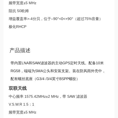
频带宽度±5 MHz
阻抗 50欧姆
增益覆盖率>-4分贝，位于–90°<0<+90°（超过75%音量）
极化RHCP
产品描述
带内置LNA和SAW滤波器的主动GPS定时天线。配备10米
RG58，端端为SMA公头和安装支架。装在防风雨外壳中，
配有螺丝底座（G3/4 /3/4英寸BSPP螺纹）
双联天线
中心频率 1575.42MHz±2 MHz，带 SAW 滤波器
V.S.W.R 1.5：1
频带宽度±5 MHz