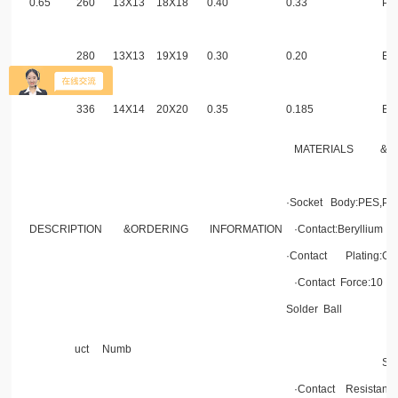
0.65
260
13X13
18X18
0.40
0.33
Pb-
280
13X13
19X19
0.30
0.20
Eut
336
14X14
20X20
0.35
0.185
Eut
MATERIALS
&S
·Socket
Body:PES,PE
DESCRIPTION
&ORDERING
INFORMATION
·Contact:Beryllium
C
·Contact
Plating:Go
·Contact
Force:10
g
Solder
Ball
uct
Numb
Sol
·Contact
Resistanc