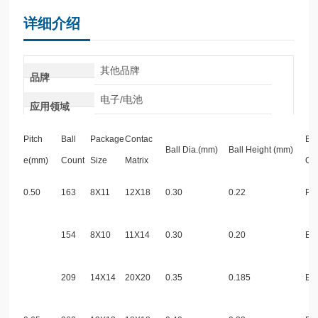
详细介绍
其他品牌
品牌
电子/电池
应用领域
Pitch
Ball
Package
Contac
Bal
Ball
Dia.(mm)
Ball
Height
(mm)
e(mm)
Count
Size
Matrix
Co
0.50
163
8X11
12X18
0.30
0.22
Pb-
154
8X10
11X14
0.30
0.20
Eut
209
14X14
20X20
0.35
0.185
Eut